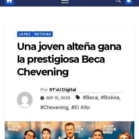
LA PAZ
NOTICIAS
Una joven alteña gana
la prestigiosa Beca
Chevening
Por
RTvU Digital
#Beca
,
#Bolivia
,
SEP 15, 2025
#Chevening
,
#El Alto