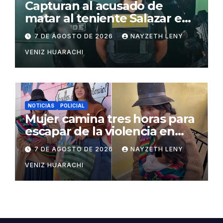
Capturan al acusado de
matar al teniente Salazar en
San Matías
7 DE AGOSTO DE 2026
NAYZETH LENY
VENIZ HUARACHI
NOTICIAS
POLICIAL
Mujer camina tres horas para
escapar de la violencia en
Potosí
7 DE AGOSTO DE 2026
NAYZETH LENY
VENIZ HUARACHI