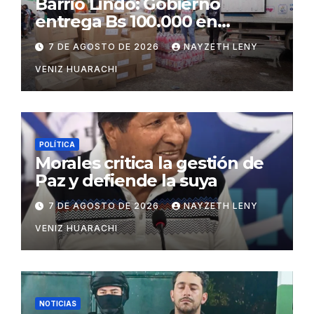
Barrio Lindo: Gobierno
entrega Bs 100.000 en
insumos para afectados
7 DE AGOSTO DE 2026
NAYZETH LENY
VENIZ HUARACHI
POLÍTICA
Morales critica la gestión de
Paz y defiende la suya
7 DE AGOSTO DE 2026
NAYZETH LENY
VENIZ HUARACHI
NOTICIAS