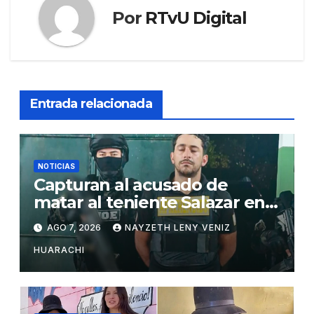
Por
RTvU Digital
Entrada relacionada
NOTICIAS
Capturan al acusado de
matar al teniente Salazar en
San Matías
AGO 7, 2026
NAYZETH LENY VENIZ
HUARACHI