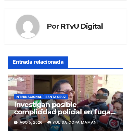
Por
RTvU Digital
Entrada relacionada
INTERNACIONAL
SANTA CRUZ
Investigan posible
complicidad policial en fuga
de dos reos brasileños de
AGO 5, 2026
YULISA COPA MAMANI
Palmasola