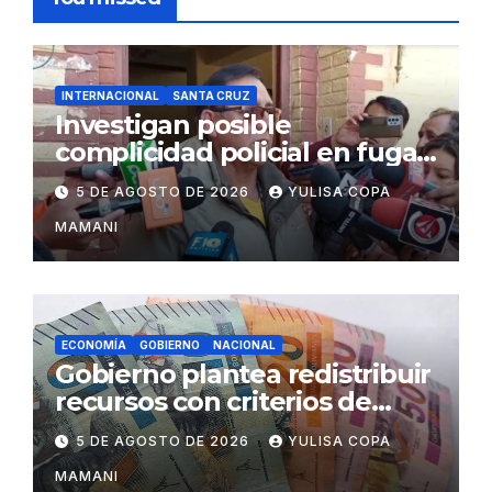
INTERNACIONAL
SANTA CRUZ
Investigan posible
complicidad policial en fuga
de dos reos brasileños de
5 DE AGOSTO DE 2026
YULISA COPA
Palmasola
MAMANI
ECONOMÍA
GOBIERNO
NACIONAL
Gobierno plantea redistribuir
recursos con criterios de
eficiencia y esfuerzo fiscal
5 DE AGOSTO DE 2026
YULISA COPA
MAMANI