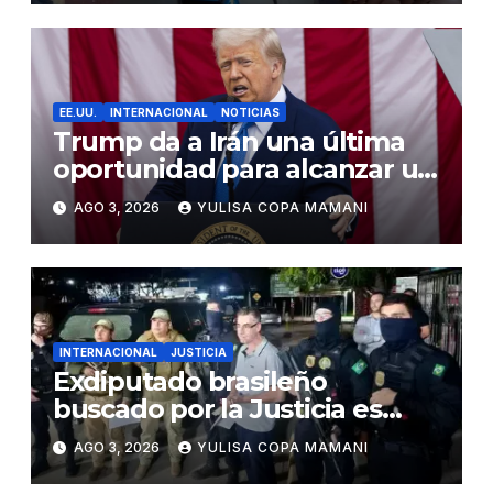
EE.UU.
INTERNACIONAL
NOTICIAS
Trump da a Irán una última
oportunidad para alcanzar un
acuerdo de paz
AGO 3, 2026
YULISA COPA MAMANI
INTERNACIONAL
JUSTICIA
Exdiputado brasileño
buscado por la Justicia es
detenido en Bolivia
AGO 3, 2026
YULISA COPA MAMANI