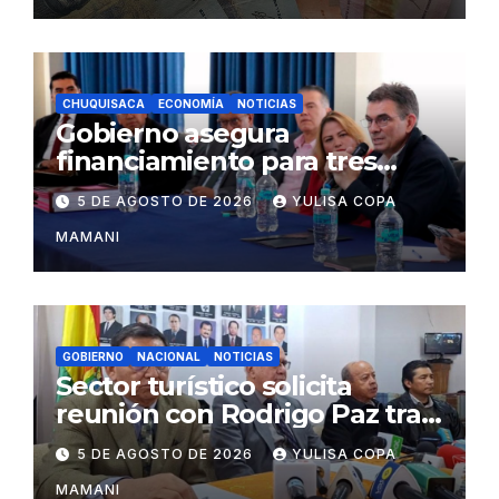
CHUQUISACA
ECONOMÍA
NOTICIAS
Gobierno asegura
financiamiento para tres
proyectos estratégicos de
5 DE AGOSTO DE 2026
YULISA COPA
Chuquisaca
MAMANI
GOBIERNO
NACIONAL
NOTICIAS
Sector turístico solicita
reunión con Rodrigo Paz tras
cambios en la administración
5 DE AGOSTO DE 2026
YULISA COPA
del turismo
MAMANI