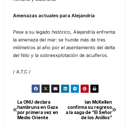
Amenazas actuales para Alejandría
Pese a su legado histórico, Alejandría enfrenta
la amenaza del mar: se hunde más de tres
milímetros al año por el asentamiento del delta
del Nilo y la sobreexplotación de acuíferos.
/ A.T.C /
La ONU declara
Ian McKellen
Navegación
hambruna en Gaza
confirma su regreso
por primera vez en
a la saga de “El Señor
de
Medio Oriente
de los Anillos”
entradas