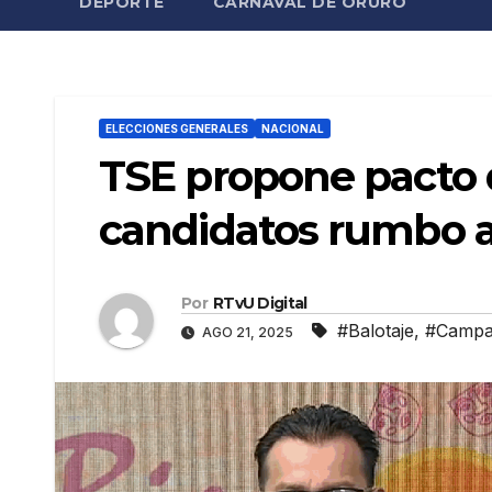
DEPORTE
CARNAVAL DE ORURO
ELECCIONES GENERALES
NACIONAL
TSE propone pacto 
candidatos rumbo al
Por
RTvU Digital
#Balotaje
,
#Camp
AGO 21, 2025