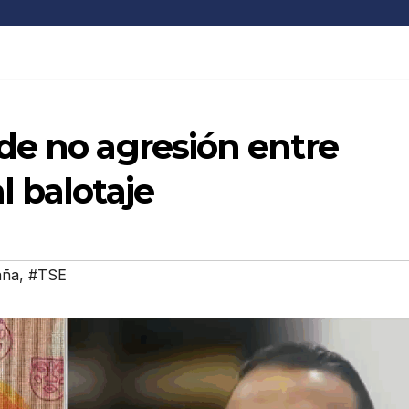
de no agresión entre
 balotaje
aña
,
#TSE