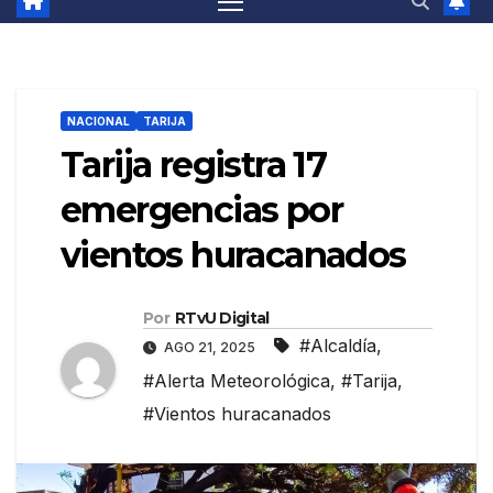
NACIONAL
TARIJA
Tarija registra 17
emergencias por
vientos huracanados
Por
RTvU Digital
#Alcaldía
,
AGO 21, 2025
#Alerta Meteorológica
,
#Tarija
,
#Vientos huracanados