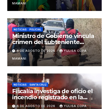
MAMANI
NOTICIAS
POLICIAL
Ministro de Gobierno vincula
crimen del subteniente
Salazar con la red de
6 DE AGOSTO DE 2026
YULISA COPA
Sebastián Marset
MAMANI
NOTICIAS
SANTA CRUZ
Fiscalía investiga de oficio el
incendio registrado en la
feria Barrio Lindo
6 DE AGOSTO DE 2026
YULISA COPA