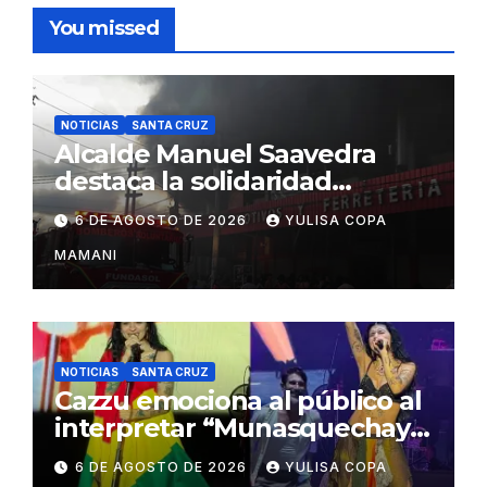
You missed
NOTICIAS
SANTA CRUZ
Alcalde Manuel Saavedra
destaca la solidaridad
durante la emergencia en
6 DE AGOSTO DE 2026
YULISA COPA
Barrio Lindo
MAMANI
NOTICIAS
SANTA CRUZ
Cazzu emociona al público al
interpretar “Munasquechay”
en su concierto en Santa
6 DE AGOSTO DE 2026
YULISA COPA
Cruz