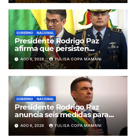
GOBIERNO
NACIONAL
Presidente Rodrigo Paz
afirma que persisten
amenazas contra la
AGO 6, 2026
YULISA COPA MAMANI
estabilidad del país
GOBIERNO
NACIONAL
Presidente Rodrigo Paz
anuncia seis medidas para
impulsar reformas en Bolivia
AGO 6, 2026
YULISA COPA MAMANI