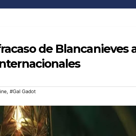
fracaso de Blancanieves 
internacionales
ine
,
#Gal Gadot