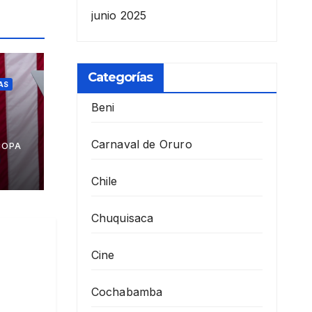
junio 2025
Categorías
AS
Beni
a
Carnaval de Oruro
COPA
Chile
Chuquisaca
Cine
Cochabamba