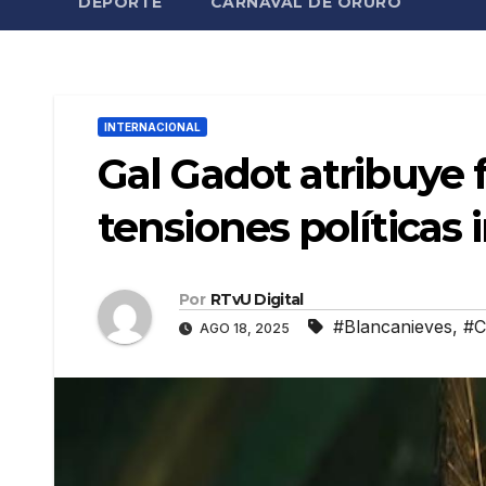
DEPORTE
CARNAVAL DE ORURO
INTERNACIONAL
Gal Gadot atribuye 
tensiones políticas 
Por
RTvU Digital
#Blancanieves
,
#C
AGO 18, 2025