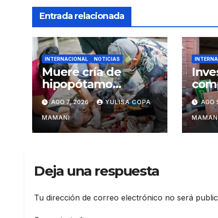
Entrada relacionada
INTERNACIONAL
NOTICIAS
INTERNA
Muere cría de
Inve
hipopótamo
comp
rescatada en
en f
AGO 7, 2026
YULISA COPA
AGO 
Colombia tras
bras
recibir atención
Pal
MAMANI
MAMAN
veterinaria
Deja una respuesta
Tu dirección de correo electrónico no será publi