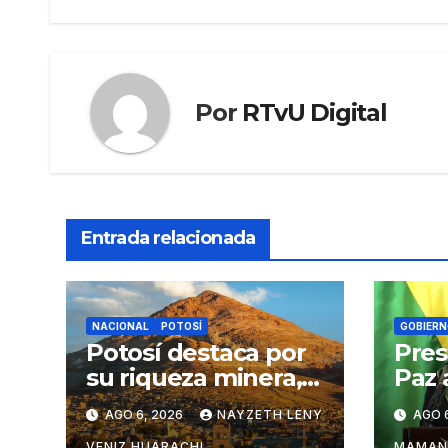
entradas
Por
RTvU Digital
Entrada relacionada
NACIONAL
POTOSÍ
GOBIERN
Potosí destaca por
Pres
su riqueza minera,
Paz 
turística y
pers
AGO 6, 2026
NAYZETH LENY
AGO 
productiva
cont
VENIZ HUARACHI
MAMAN