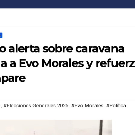
A
o alerta sobre caravana
 a Evo Morales y refuer
apare
e
,
#Elecciones Generales 2025
,
#Evo Morales
,
#Política