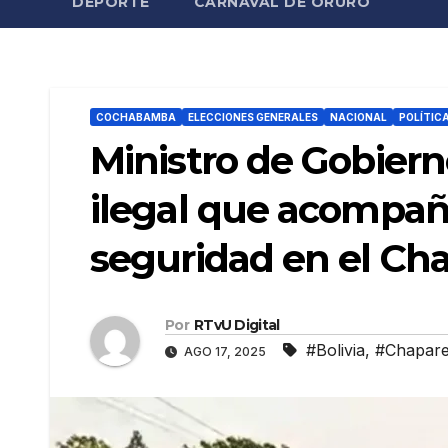
DEPORTE
CARNAVAL DE ORURO
COCHABAMBA
ELECCIONES GENERALES
NACIONAL
POLÍTIC
Ministro de Gobiern
ilegal que acompaña
seguridad en el Ch
Por
RTvU Digital
#Bolivia
,
#Chapar
AGO 17, 2025