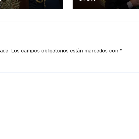
país
en Bolivia
cada.
Los campos obligatorios están marcados con
*