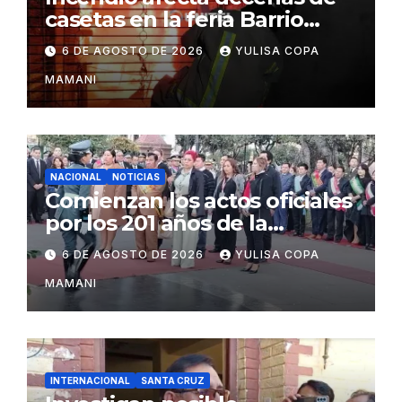
casetas en la feria Barrio
Lindo de Santa Cruz
6 DE AGOSTO DE 2026
YULISA COPA
MAMANI
NACIONAL
NOTICIAS
Comienzan los actos oficiales
por los 201 años de la
independencia de Bolivia
6 DE AGOSTO DE 2026
YULISA COPA
MAMANI
INTERNACIONAL
SANTA CRUZ