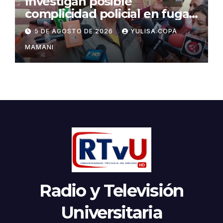
Investigan posible
complicidad policial en fuga
de dos reos brasileños de
5 DE AGOSTO DE 2026
YULISA COPA
Palmasola
MAMANI
Radio y Televisión
Universitaria