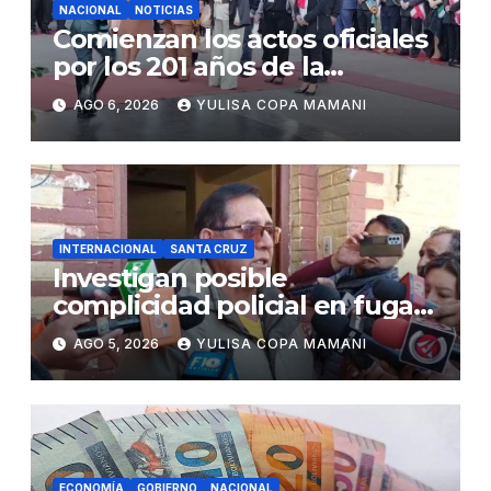
NACIONAL
NOTICIAS
Comienzan los actos oficiales
por los 201 años de la
independencia de Bolivia
AGO 6, 2026
YULISA COPA MAMANI
INTERNACIONAL
SANTA CRUZ
Investigan posible
complicidad policial en fuga
de dos reos brasileños de
AGO 5, 2026
YULISA COPA MAMANI
Palmasola
ECONOMÍA
GOBIERNO
NACIONAL