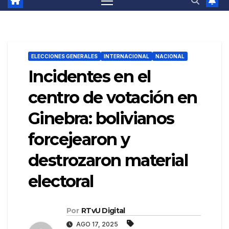
ELECCIONES GENERALES
INTERNACIONAL
NACIONAL
Incidentes en el
centro de votación en
Ginebra: bolivianos
forcejearon y
destrozaron material
electoral
Por
RTvU Digital
AGO 17, 2025