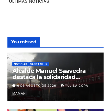
ULTIMAS NOTICIAS
You missed
NOTICIAS
SANTA CRUZ
Alcalde Manuel Saavedra
destaca la solidaridad
durante la emergencia en
6 DE AGOSTO DE 2026
YULISA COPA
Barrio Lindo
MAMANI