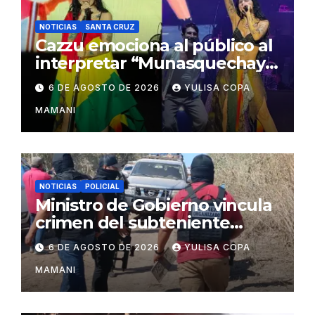
NOTICIAS
SANTA CRUZ
Cazzu emociona al público al
interpretar “Munasquechay”
en su concierto en Santa
6 DE AGOSTO DE 2026
YULISA COPA
Cruz
MAMANI
NOTICIAS
POLICIAL
Ministro de Gobierno vincula
crimen del subteniente
Salazar con la red de
6 DE AGOSTO DE 2026
YULISA COPA
Sebastián Marset
MAMANI