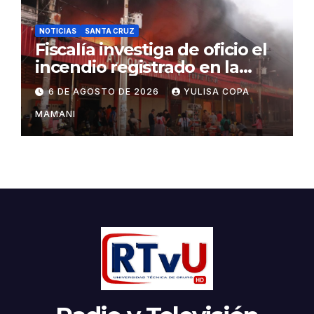
NOTICIAS
SANTA CRUZ
Fiscalía investiga de oficio el
incendio registrado en la
feria Barrio Lindo
6 DE AGOSTO DE 2026
YULISA COPA
MAMANI