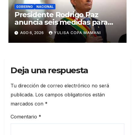
GOBIERNO
NACIONAL
Presidente Rodrigo Paz
anuncia seis medidas para
impulsar reformas en Bolivia
AGO 6, 2026
YULISA COPA MAMANI
Deja una respuesta
Tu dirección de correo electrónico no será
publicada.
Los campos obligatorios están
marcados con
*
Comentario
*