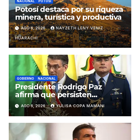
NACIONAL
POTOSÍ
Potosí destaca por su riqueza
minera, turística y productiva
AGO 6, 2026
NAYZETH LENY VENIZ
HUARACHI
GOBIERNO
NACIONAL
Presidente Rodrigo Paz
afirma que persisten
amenazas contra la
AGO 6, 2026
YULISA COPA MAMANI
estabilidad del país