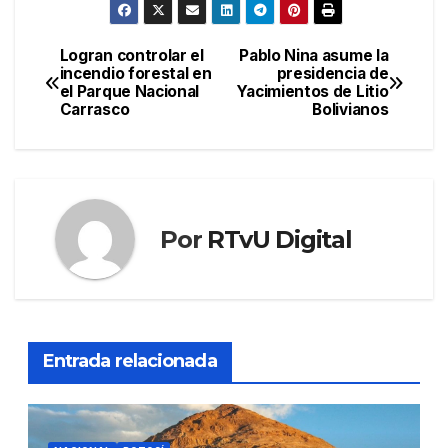
Logran controlar el
Pablo Nina asume la
Navegación
incendio forestal en
presidencia de
el Parque Nacional
Yacimientos de Litio
de
Carrasco
Bolivianos
entradas
Por
RTvU Digital
Entrada relacionada