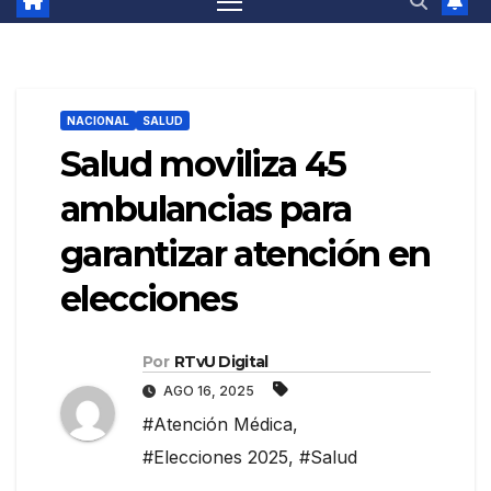
NACIONAL
SALUD
Salud moviliza 45
ambulancias para
garantizar atención en
elecciones
Por
RTvU Digital
AGO 16, 2025
#Atención Médica
,
#Elecciones 2025
,
#Salud