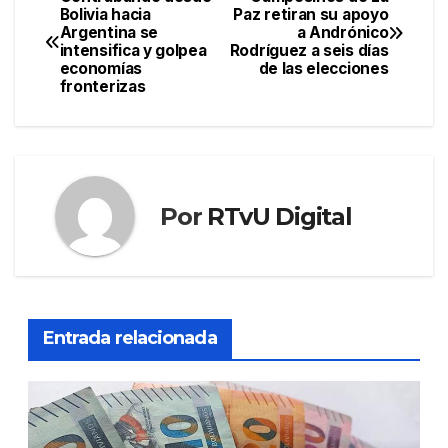
Navegación
Bolivia hacia
Paz retiran su apoyo
Argentina se
a Andrónico
de
intensifica y golpea
Rodríguez a seis días
economías
de las elecciones
entradas
fronterizas
Por
RTvU Digital
Entrada relacionada