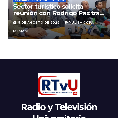
Sector turístico solicita
reunión con Rodrigo Paz tras
cambios en la administración
5 DE AGOSTO DE 2026
YULISA COPA
del turismo
MAMANI
Radio y Televisión