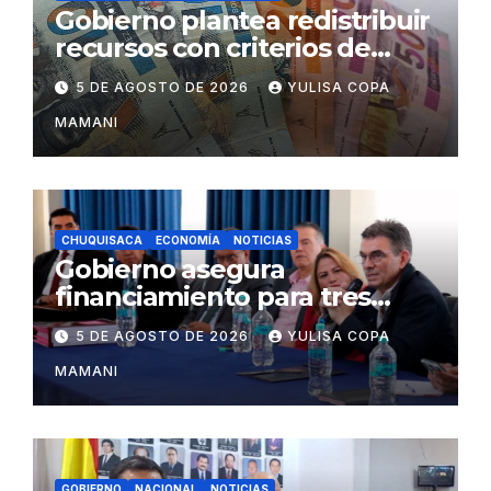
Gobierno plantea redistribuir
recursos con criterios de
eficiencia y esfuerzo fiscal
5 DE AGOSTO DE 2026
YULISA COPA
MAMANI
CHUQUISACA
ECONOMÍA
NOTICIAS
Gobierno asegura
financiamiento para tres
proyectos estratégicos de
5 DE AGOSTO DE 2026
YULISA COPA
Chuquisaca
MAMANI
GOBIERNO
NACIONAL
NOTICIAS