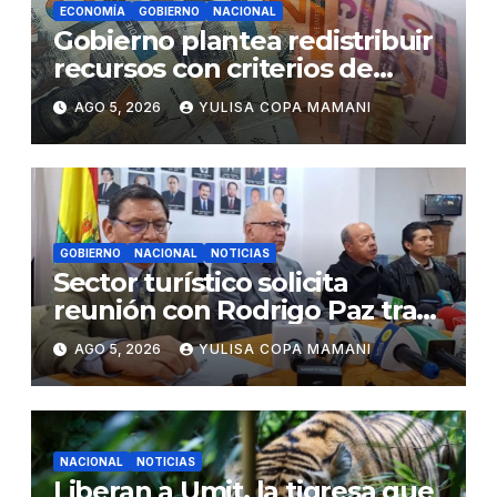
ECONOMÍA
GOBIERNO
NACIONAL
Gobierno plantea redistribuir
recursos con criterios de
eficiencia y esfuerzo fiscal
AGO 5, 2026
YULISA COPA MAMANI
GOBIERNO
NACIONAL
NOTICIAS
Sector turístico solicita
reunión con Rodrigo Paz tras
cambios en la administración
AGO 5, 2026
YULISA COPA MAMANI
del turismo
NACIONAL
NOTICIAS
Liberan a Umit, la tigresa que