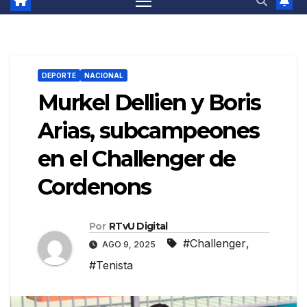
DEPORTE
NACIONAL
Murkel Dellien y Boris
Arias, subcampeones
en el Challenger de
Cordenons
Por
RTvU Digital
#Challenger
,
AGO 9, 2025
#Tenista