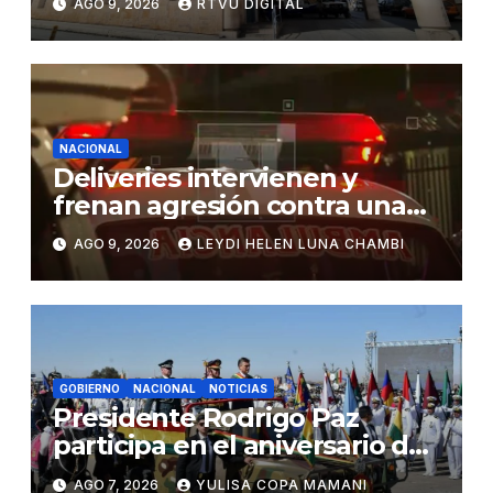
AGO 9, 2026
RTVU DIGITAL
NACIONAL
Deliveries intervienen y
frenan agresión contra una
mujer en Santa Cruz
AGO 9, 2026
LEYDI HELEN LUNA CHAMBI
GOBIERNO
NACIONAL
NOTICIAS
Presidente Rodrigo Paz
participa en el aniversario de
las Fuerzas Armadas
AGO 7, 2026
YULISA COPA MAMANI