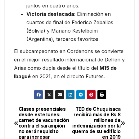
juntos en cuatro años.
Victoria destacada
: Eliminación en
cuartos de final de Federico Zeballos
(Bolivia) y Mariano Kestelboim
(Argentina), terceros favoritos.
El subcampeonato en Cordenons se convierte
en el mejor resultado internacional de Dellien y
Arias como dupla desde el título del
M15 de
Ibagué
en 2021, en el circuito Futures.
Clases presenciales
TED de Chuquisaca
Navegación
desde este lunes:
recibirá más de Bs 8
carnet de vacunación
millones de
de
contra el sarampión
indemnización por la
no será requisito
quema de su edificio
entradas
para ingresar
en 2019