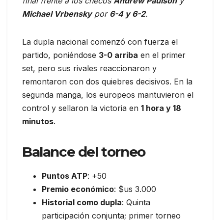
final frente a los checos
Andrew Paulson
y
Michael Vrbensky
por
6-4 y 6-2
.
La dupla nacional comenzó con fuerza el
partido, poniéndose
3-0 arriba
en el primer
set, pero sus rivales reaccionaron y
remontaron con dos quiebres decisivos. En la
segunda manga, los europeos mantuvieron el
control y sellaron la victoria en
1 hora y 18
minutos
.
Balance del torneo
Puntos ATP
: +50
Premio económico
: $us 3.000
Historial como dupla
: Quinta
participación conjunta; primer torneo