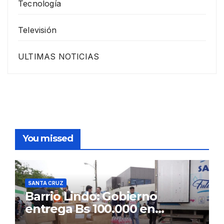
Tecnología
Televisión
ULTIMAS NOTICIAS
You missed
SANTA CRUZ
Barrio Lindo: Gobierno
entrega Bs 100.000 en
insumos para afectados