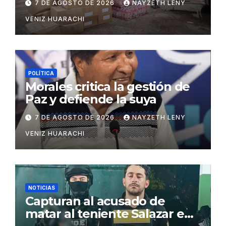
7 DE AGOSTO DE 2026
NAYZETH LENY
VENIZ HUARACHI
POLÍTICA
Morales critica la gestión de
Paz y defiende la suya
7 DE AGOSTO DE 2026
NAYZETH LENY
VENIZ HUARACHI
NOTICIAS
Capturan al acusado de
matar al teniente Salazar en