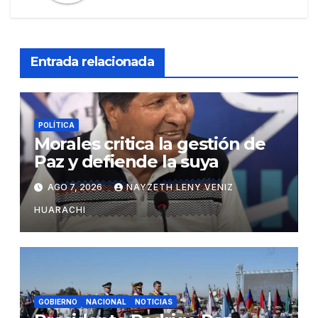
Entrada relacionada
POLÍTICA
Morales critica la gestión de
Paz y defiende la suya
AGO 7, 2026
NAYZETH LENY VENIZ
HUARACHI
GOBIERNO
NACIONAL
NOTICIAS