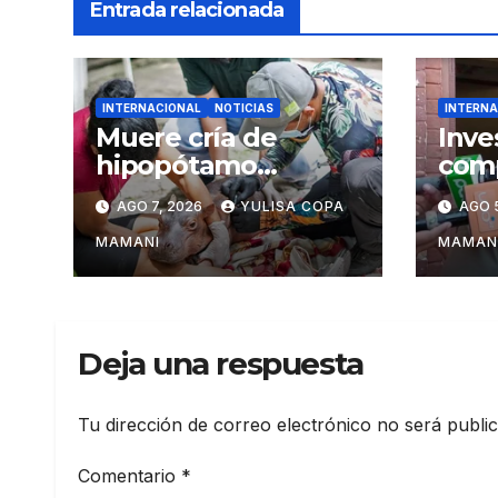
Entrada relacionada
INTERNACIONAL
NOTICIAS
INTERNA
Muere cría de
Inve
hipopótamo
comp
rescatada en
en f
AGO 7, 2026
YULISA COPA
AGO 
Colombia tras
bras
recibir atención
Pal
MAMANI
MAMAN
veterinaria
Deja una respuesta
Tu dirección de correo electrónico no será publi
Comentario
*