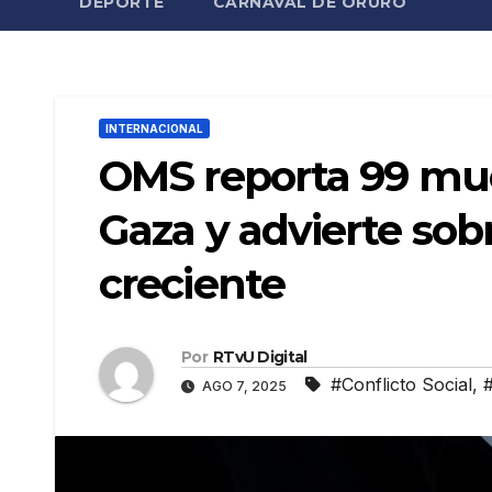
DEPORTE
CARNAVAL DE ORURO
INTERNACIONAL
OMS reporta 99 mue
Gaza y advierte sobr
creciente
Por
RTvU Digital
#Conflicto Social
,
AGO 7, 2025