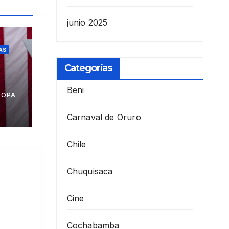
junio 2025
AS
Categorías
a
Beni
COPA
Carnaval de Oruro
Chile
Chuquisaca
Cine
Cochabamba