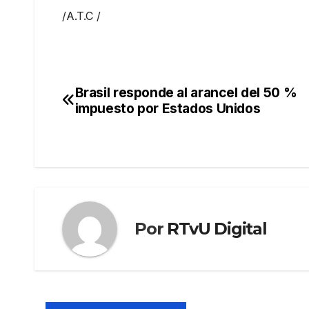
/A.T.C /
Brasil responde al arancel del 50 %
Navegación
impuesto por Estados Unidos
de
entradas
Por
RTvU Digital