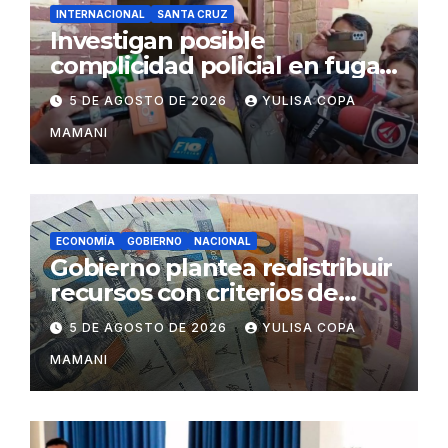
INTERNACIONAL
SANTA CRUZ
Investigan posible
complicidad policial en fuga
de dos reos brasileños de
5 DE AGOSTO DE 2026
YULISA COPA
Palmasola
MAMANI
ECONOMÍA
GOBIERNO
NACIONAL
Gobierno plantea redistribuir
recursos con criterios de
eficiencia y esfuerzo fiscal
5 DE AGOSTO DE 2026
YULISA COPA
MAMANI