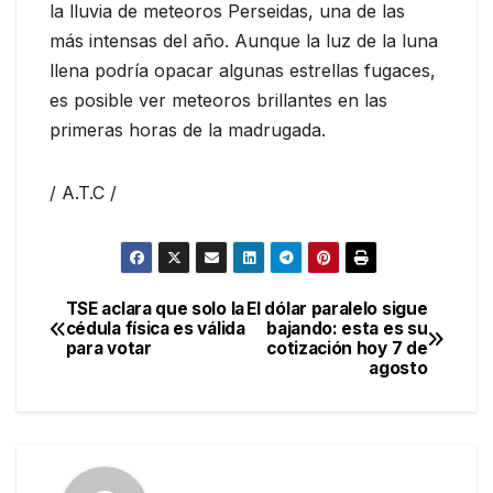
la lluvia de meteoros Perseidas, una de las
más intensas del año. Aunque la luz de la luna
llena podría opacar algunas estrellas fugaces,
es posible ver meteoros brillantes en las
primeras horas de la madrugada.
/ A.T.C /
TSE aclara que solo la
El dólar paralelo sigue
Navegación
cédula física es válida
bajando: esta es su
para votar
cotización hoy 7 de
de
agosto
entradas