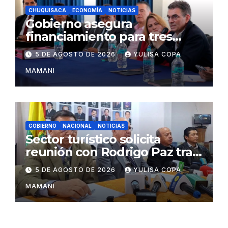
CHUQUISACA
ECONOMÍA
NOTICIAS
Gobierno asegura
financiamiento para tres
proyectos estratégicos de
5 DE AGOSTO DE 2026
YULISA COPA
Chuquisaca
MAMANI
GOBIERNO
NACIONAL
NOTICIAS
Sector turístico solicita
reunión con Rodrigo Paz tras
cambios en la administración
5 DE AGOSTO DE 2026
YULISA COPA
del turismo
MAMANI