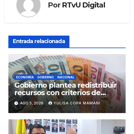
Por
RTvU Digital
Entrada relacionada
ECONOMÍA
GOBIERNO
NACIONAL
Gobierno plantea redistribuir
recursos con criterios de
eficiencia y esfuerzo fiscal
AGO 5, 2026
YULISA COPA MAMANI