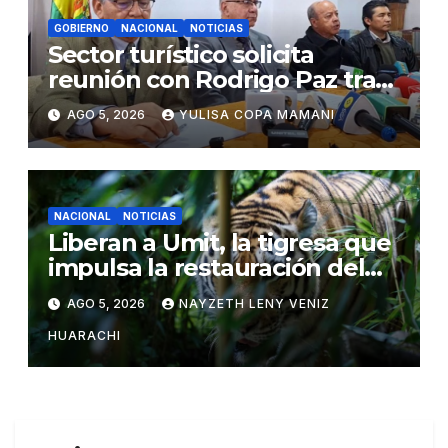
GOBIERNO
NACIONAL
NOTICIAS
Sector turístico solicita
reunión con Rodrigo Paz tras
cambios en la administración
AGO 5, 2026
YULISA COPA MAMANI
del turismo
NACIONAL
NOTICIAS
Liberan a Umit, la tigresa que
impulsa la restauración del
tigre del Caspio
AGO 5, 2026
NAYZETH LENY VENIZ
HUARACHI