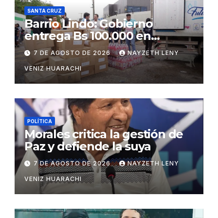
SANTA CRUZ
Barrio Lindo: Gobierno
entrega Bs 100.000 en
insumos para afectados
7 DE AGOSTO DE 2026
NAYZETH LENY
VENIZ HUARACHI
POLÍTICA
Morales critica la gestión de
Paz y defiende la suya
7 DE AGOSTO DE 2026
NAYZETH LENY
VENIZ HUARACHI