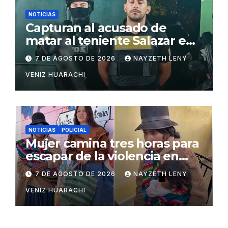
NOTICIAS
Capturan al acusado de
matar al teniente Salazar en
San Matías
7 DE AGOSTO DE 2026
NAYZETH LENY
VENIZ HUARACHI
NOTICIAS
POLICIAL
Mujer camina tres horas para
escapar de la violencia en
Potosí
7 DE AGOSTO DE 2026
NAYZETH LENY
VENIZ HUARACHI