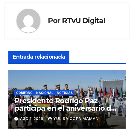
Por
RTvU Digital
Entrada relacionada
GOBIERNO
NACIONAL
NOTICIAS
Presidente Rodrigo Paz
participa en el aniversario de
las Fuerzas Armadas
AGO 7, 2026
YULISA COPA MAMANI