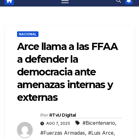
NACIONAL
Arce llama a las FFAA
a defender la
democracia ante
amenazas internas y
externas
Por
RTvU Digital
#Bicentenario
,
AGO 7, 2025
#Fuerzas Armadas
,
#Luis Arce
,