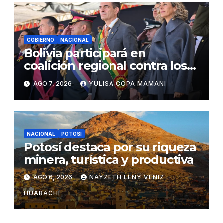
GOBIERNO
NACIONAL
Bolivia participará en
coalición regional contra los
cárteles del narcotráfico
AGO 7, 2026
YULISA COPA MAMANI
NACIONAL
POTOSÍ
Potosí destaca por su riqueza
minera, turística y productiva
AGO 6, 2026
NAYZETH LENY VENIZ
HUARACHI