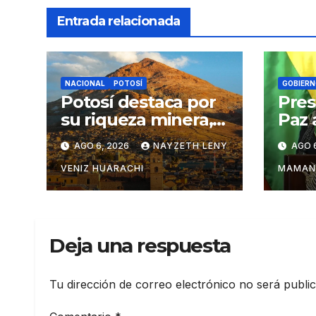
Entrada relacionada
NACIONAL
POTOSÍ
GOBIERN
Potosí destaca por
Pres
su riqueza minera,
Paz 
turística y
pers
AGO 6, 2026
NAYZETH LENY
AGO 
productiva
cont
del 
VENIZ HUARACHI
MAMAN
Deja una respuesta
Tu dirección de correo electrónico no será publi