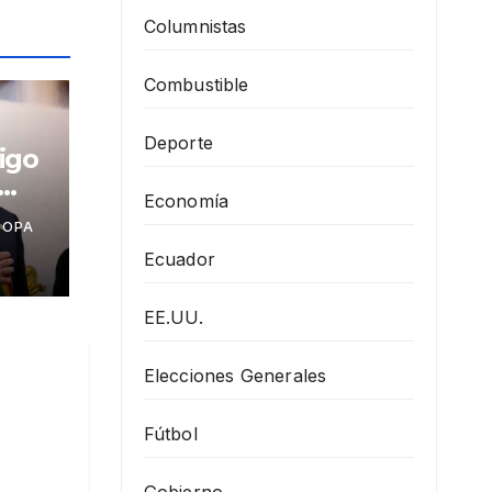
Columnistas
Combustible
Deporte
igo
Economía
COPA
as
Ecuador
EE.UU.
Elecciones Generales
Fútbol