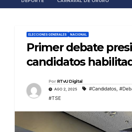
DEPORTE
CARNAVAL DE ORURO
ELECCIONES GENERALES
NACIONAL
Primer debate presi
candidatos habilita
Por
RTvU Digital
#Candidatos
,
#Deba
AGO 2, 2025
#TSE