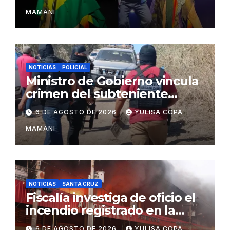
Cruz
MAMANI
NOTICIAS
POLICIAL
Ministro de Gobierno vincula
crimen del subteniente
Salazar con la red de
6 DE AGOSTO DE 2026
YULISA COPA
Sebastián Marset
MAMANI
NOTICIAS
SANTA CRUZ
Fiscalía investiga de oficio el
incendio registrado en la
feria Barrio Lindo
6 DE AGOSTO DE 2026
YULISA COPA