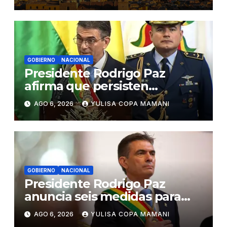
GOBIERNO
NACIONAL
Presidente Rodrigo Paz
afirma que persisten
amenazas contra la
AGO 6, 2026
YULISA COPA MAMANI
estabilidad del país
GOBIERNO
NACIONAL
Presidente Rodrigo Paz
anuncia seis medidas para
impulsar reformas en Bolivia
AGO 6, 2026
YULISA COPA MAMANI