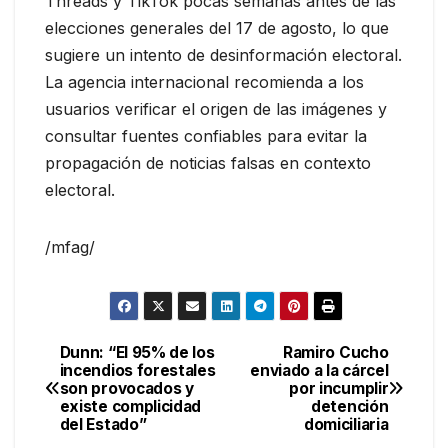
Threads y TikTok pocas semanas antes de las
elecciones generales del 17 de agosto, lo que
sugiere un intento de desinformación electoral.
La agencia internacional recomienda a los
usuarios verificar el origen de las imágenes y
consultar fuentes confiables para evitar la
propagación de noticias falsas en contexto
electoral.
/mfag/
Dunn: “El 95% de los
Ramiro Cucho
Navegación
incendios forestales
enviado a la cárcel
son provocados y
por incumplir
de
existe complicidad
detención
del Estado”
domiciliaria
entradas