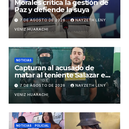
Morales critica la gestión de
Paz y defiende la suya
7 DE AGOSTO DE 2026
NAYZETH LENY
VENIZ HUARACHI
NOTICIAS
Capturan al acusado de
matar al teniente Salazar en
San Matías
7 DE AGOSTO DE 2026
NAYZETH LENY
VENIZ HUARACHI
NOTICIAS
POLICIAL