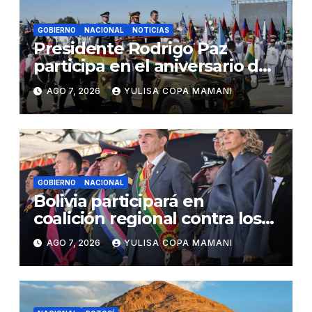
GOBIERNO
NACIONAL
NOTICIAS
Presidente Rodrigo Paz
participa en el aniversario de
las Fuerzas Armadas
AGO 7, 2026
YULISA COPA MAMANI
GOBIERNO
NACIONAL
Bolivia participará en
coalición regional contra los
cárteles del narcotráfico
AGO 7, 2026
YULISA COPA MAMANI