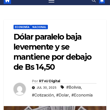
ECONOMÍA
NACIONAL
Dólar paralelo baja
levemente y se
mantiene por debajo
de Bs 14,50
Por
RTvU Digital
#Bolivia
,
JUL 30, 2025
#Cotización
,
#Dolar
,
#Economía