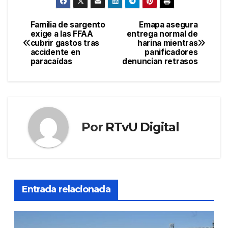
Familia de sargento
Emapa asegura
Navegación
exige a las FFAA
entrega normal de
cubrir gastos tras
harina mientras
de
accidente en
panificadores
paracaídas
denuncian retrasos
entradas
Por
RTvU Digital
Entrada relacionada