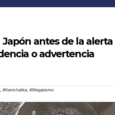
 Japón antes de la alerta
dencia o advertencia
,
#Kamchatka
,
#Megasismo