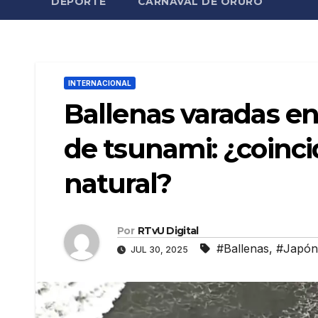
DEPORTE
CARNAVAL DE ORURO
INTERNACIONAL
Ballenas varadas en
de tsunami: ¿coinci
natural?
Por
RTvU Digital
#Ballenas
,
#Japón
JUL 30, 2025