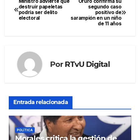
Ministro advierte que
Oruro confirma su
Navegación
destruir papeletas
segundo caso
podría ser delito
positivo de
de
electoral
sarampión en un niño
de 11 años
entradas
Por
RTvU Digital
Entrada relacionada
POLÍTICA
Morales critica la gestión de