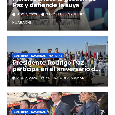
Paz y defiende la suya
AGO 7, 2026
NAYZETH LENY VENIZ
HUARACHI
GOBIERNO
NACIONAL
NOTICIAS
Presidente Rodrigo Paz
participa en el aniversario de
las Fuerzas Armadas
AGO 7, 2026
YULISA COPA MAMANI
GOBIERNO
NACIONAL