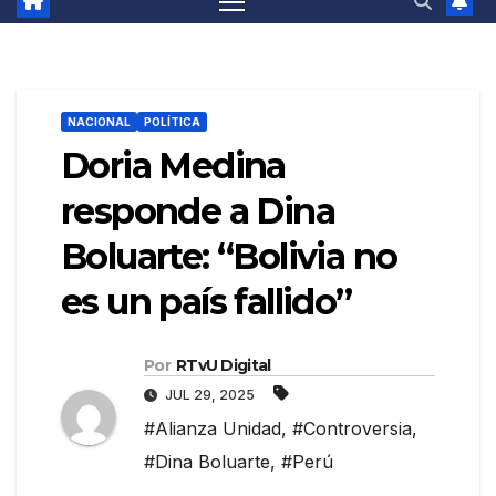
NACIONAL
POLÍTICA
Doria Medina
responde a Dina
Boluarte: “Bolivia no
es un país fallido”
Por
RTvU Digital
JUL 29, 2025
#Alianza Unidad
,
#Controversia
,
#Dina Boluarte
,
#Perú