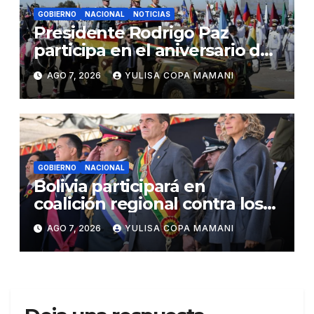
GOBIERNO
NACIONAL
NOTICIAS
Presidente Rodrigo Paz
participa en el aniversario de
las Fuerzas Armadas
AGO 7, 2026
YULISA COPA MAMANI
GOBIERNO
NACIONAL
Bolivia participará en
coalición regional contra los
cárteles del narcotráfico
AGO 7, 2026
YULISA COPA MAMANI