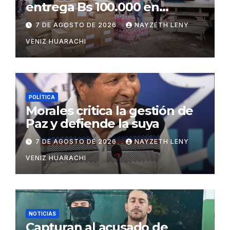
entrega Bs 100.000 en
insumos para afectados
7 DE AGOSTO DE 2026
NAYZETH LENY
VENIZ HUARACHI
POLÍTICA
Morales critica la gestión de
Paz y defiende la suya
7 DE AGOSTO DE 2026
NAYZETH LENY
VENIZ HUARACHI
NOTICIAS
Capturan al acusado de