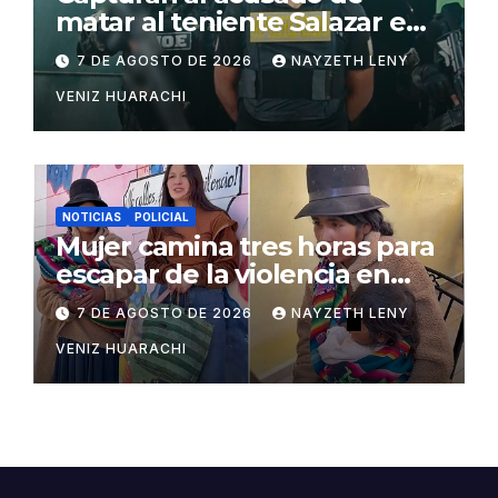
matar al teniente Salazar en
San Matías
7 DE AGOSTO DE 2026
NAYZETH LENY
VENIZ HUARACHI
NOTICIAS
POLICIAL
Mujer camina tres horas para
escapar de la violencia en
Potosí
7 DE AGOSTO DE 2026
NAYZETH LENY
VENIZ HUARACHI