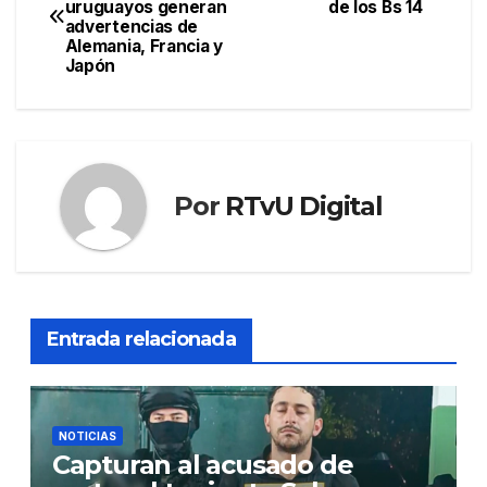
uruguayos generan
de los Bs 14
de
advertencias de
Alemania, Francia y
entradas
Japón
Por
RTvU Digital
Entrada relacionada
NOTICIAS
Capturan al acusado de