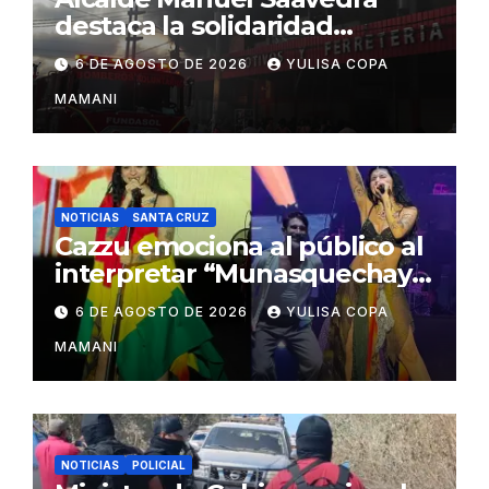
destaca la solidaridad
durante la emergencia en
6 DE AGOSTO DE 2026
YULISA COPA
Barrio Lindo
MAMANI
NOTICIAS
SANTA CRUZ
Cazzu emociona al público al
interpretar “Munasquechay”
en su concierto en Santa
6 DE AGOSTO DE 2026
YULISA COPA
Cruz
MAMANI
NOTICIAS
POLICIAL