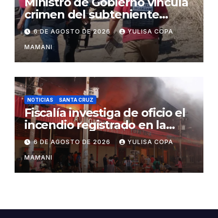
Ministro de Gobierno vincula
crimen del subteniente
Salazar con la red de
6 DE AGOSTO DE 2026
YULISA COPA
Sebastián Marset
MAMANI
NOTICIAS
SANTA CRUZ
Fiscalía investiga de oficio el
incendio registrado en la
feria Barrio Lindo
6 DE AGOSTO DE 2026
YULISA COPA
MAMANI