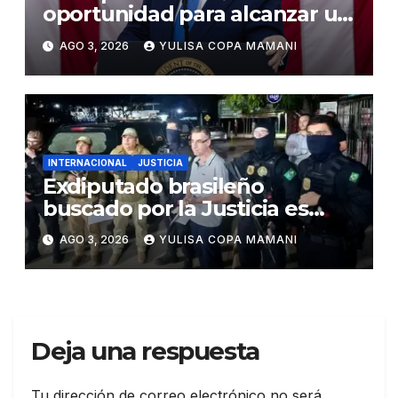
oportunidad para alcanzar un
acuerdo de paz
AGO 3, 2026
YULISA COPA MAMANI
INTERNACIONAL
JUSTICIA
Exdiputado brasileño
buscado por la Justicia es
detenido en Bolivia
AGO 3, 2026
YULISA COPA MAMANI
Deja una respuesta
Tu dirección de correo electrónico no será