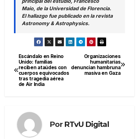
principal del estudio, Francesco
Maio, de la Universidad de Florencia.
El hallazgo fue publicado en la revista
Astronomy & Astrophysics
.
Escándalo en Reino
Organizaciones
Navegación
Unido: familias
humanitarias
reciben ataúdes con
denuncian hambruna
de
cuerpos equivocados
masiva en Gaza
tras tragedia aérea
entradas
de Air India
Por
RTvU Digital