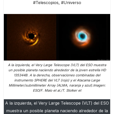
#Telescopios
,
#Universo
A la izquierda, el Very Large Telescope (VLT) del ESO muestra
un posible planeta naciendo alrededor de la joven estrella HD
135344B. A la derecha, observaciones combinadas del
instrumento SPHERE del VLT (rojo) y el Atacama Large
Millimeter/submillimeter Array (ALMA, naranja y azul).Imagen:
ESO/F. Maio et al./T. Stolker et
A la izquierda, el Very Large Telescope (VLT) del ESO
muestra un posible planeta naciendo alrededor de la