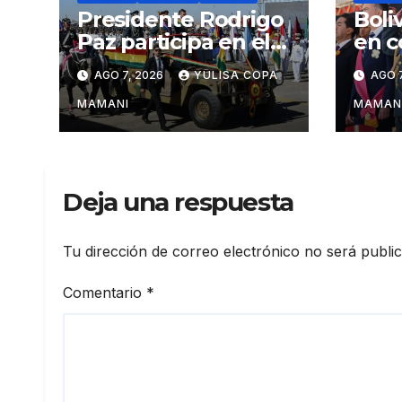
Presidente Rodrigo
Boli
Paz participa en el
en c
aniversario de las
regi
AGO 7, 2026
YULISA COPA
AGO 7
Fuerzas Armadas
cárt
narc
MAMANI
MAMAN
Deja una respuesta
Tu dirección de correo electrónico no será publi
Comentario
*