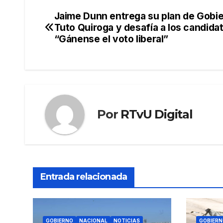
Jaime Dunn entrega su plan de Gobie
Navegación
Tuto Quiroga y desafía a los candida
de
“Gánense el voto liberal”
entradas
Por
RTvU Digital
Entrada relacionada
GOBIERNO
NACIONAL
NOTICIAS
GOBIERN