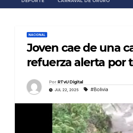
DEPORTE
CARNAVAL DE ORURO
NACIONAL
Joven cae de una 
refuerza alerta por
Por
RTvU Digital
#Bolivia
JUL 22, 2025