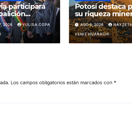
via participará
Potosí destaca 
oalición
su riqueza miner
onal contra los
turística y
, 2026
YULISA COPA
AGO 6, 2026
NAYZETH
eles del
productiva
otráfico
I
VENIZ HUARACHI
cada.
Los campos obligatorios están marcados con
*