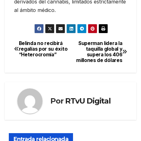
derivados del cannabis, limitados estrictamente
al ámbito médico.
Belinda no recibirá
Superman lidera la
Navegación
regalías por su éxito
taquilla global y
“Heterocromía”
supera los 406
de
millones de dólares
entradas
Por
RTvU Digital
Entrada relacionada