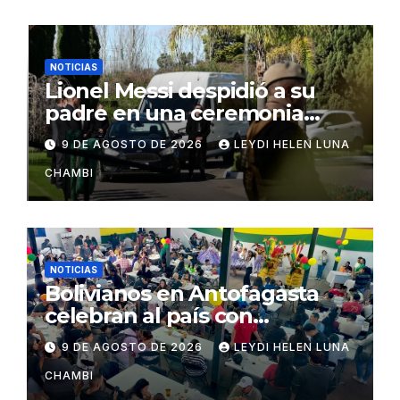
NOTICIAS
Lionel Messi despidió a su
padre en una ceremonia
íntima en Rosario
9 DE AGOSTO DE 2026
LEYDI HELEN LUNA
CHAMBI
NOTICIAS
Bolivianos en Antofagasta
celebran al país con
gastronomía, folclore y un
9 DE AGOSTO DE 2026
LEYDI HELEN LUNA
llamado a la unidad
CHAMBI