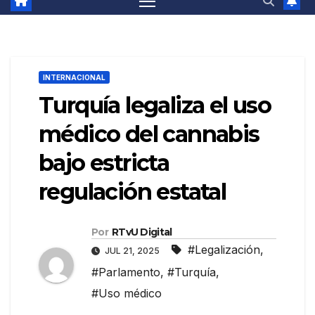
INTERNACIONAL
Turquía legaliza el uso
médico del cannabis
bajo estricta
regulación estatal
Por
RTvU Digital
#Legalización
,
JUL 21, 2025
#Parlamento
,
#Turquía
,
#Uso médico