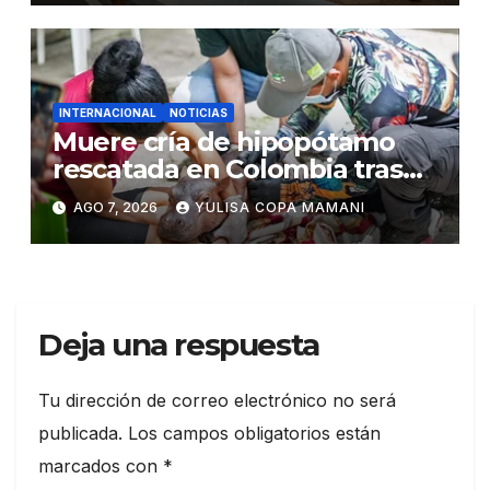
INTERNACIONAL
NOTICIAS
Muere cría de hipopótamo
rescatada en Colombia tras
recibir atención veterinaria
AGO 7, 2026
YULISA COPA MAMANI
Deja una respuesta
Tu dirección de correo electrónico no será
publicada.
Los campos obligatorios están
marcados con
*