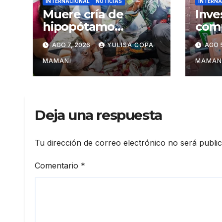
INTERNACIONAL
NOTICIAS
INTERNA
Muere cría de
Inve
hipopótamo
comp
rescatada en
en f
AGO 7, 2026
YULISA COPA
AGO 
Colombia tras
bras
recibir atención
Pal
MAMANI
MAMAN
veterinaria
Deja una respuesta
Tu dirección de correo electrónico no será publi
Comentario
*