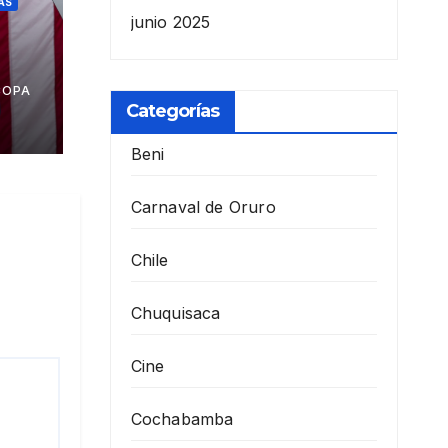
AS
junio 2025
a
COPA
Categorías
Beni
Carnaval de Oruro
Chile
Chuquisaca
Cine
Cochabamba