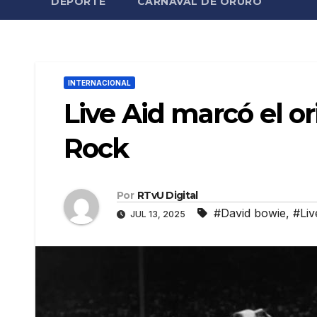
DEPORTE
CARNAVAL DE ORURO
INTERNACIONAL
Live Aid marcó el o
Rock
Por
RTvU Digital
#David bowie
,
#Liv
JUL 13, 2025