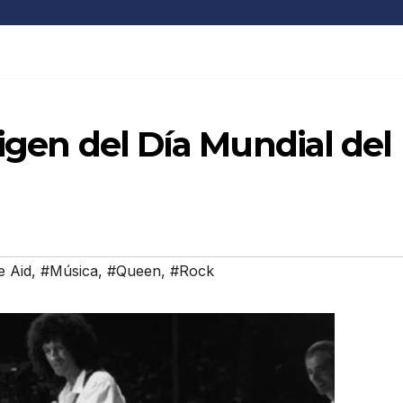
rigen del Día Mundial del
e Aid
,
#Música
,
#Queen
,
#Rock