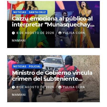
NOTICIAS
SANTA CRUZ
Cazzu emociona al público al
interpretar “Munasquechay”
en su concierto en Santa
6 DE AGOSTO DE 2026
YULISA COPA
Cruz
MAMANI
NOTICIAS
POLICIAL
Ministro de Gobierno vincula
crimen del subteniente
Salazar con la red de
6 DE AGOSTO DE 2026
YULISA COPA
Sebastián Marset
MAMANI