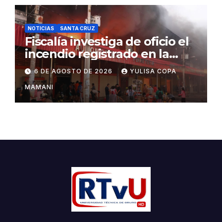
NOTICIAS
SANTA CRUZ
Fiscalía investiga de oficio el
incendio registrado en la
feria Barrio Lindo
6 DE AGOSTO DE 2026
YULISA COPA
MAMANI