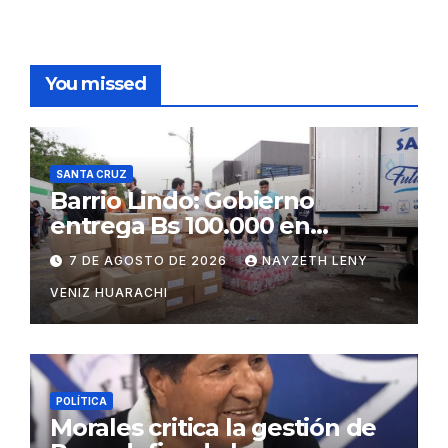
You missed
SANTA CRUZ
Barrio Lindo: Gobierno
entrega Bs 100.000 en
insumos para afectados
7 DE AGOSTO DE 2026
NAYZETH LENY
VENIZ HUARACHI
POLÍTICA
Morales critica la gestión de