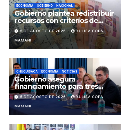
ECONOMÍA
GOBIERNO
NACIONAL
Gobierno plantea redistribuir
recursos con criterios de
eficiencia y esfuerzo fiscal
5 DE AGOSTO DE 2026
YULISA COPA
MAMANI
CHUQUISACA
ECONOMÍA
NOTICIAS
Gobierno asegura
financiamiento para tres
proyectos estratégicos de
5 DE AGOSTO DE 2026
YULISA COPA
Chuquisaca
MAMANI