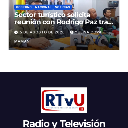
GOBIERNO
NACIONAL
NOTICIAS
Sector turístico solicita
reunión con Rodrigo Paz tras
cambios en la administración
5 DE AGOSTO DE 2026
YULISA COPA
del turismo
MAMANI
Radio y Televisión