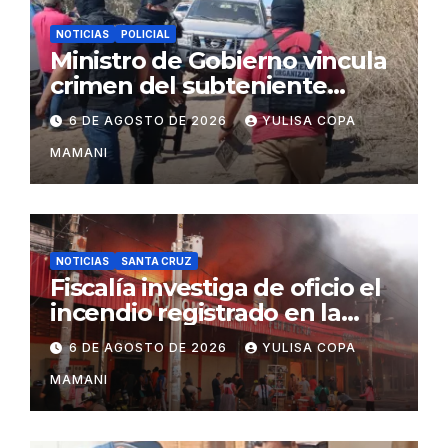
NOTICIAS
POLICIAL
Ministro de Gobierno vincula
crimen del subteniente
Salazar con la red de
6 DE AGOSTO DE 2026
YULISA COPA
Sebastián Marset
MAMANI
NOTICIAS
SANTA CRUZ
Fiscalía investiga de oficio el
incendio registrado en la
feria Barrio Lindo
6 DE AGOSTO DE 2026
YULISA COPA
MAMANI