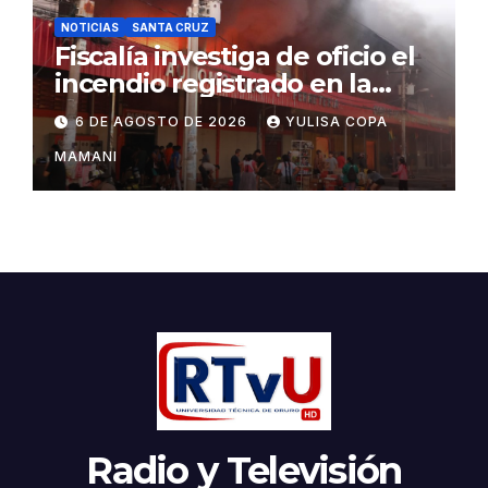
NOTICIAS
SANTA CRUZ
Fiscalía investiga de oficio el
incendio registrado en la
feria Barrio Lindo
6 DE AGOSTO DE 2026
YULISA COPA
MAMANI
Radio y Televisión