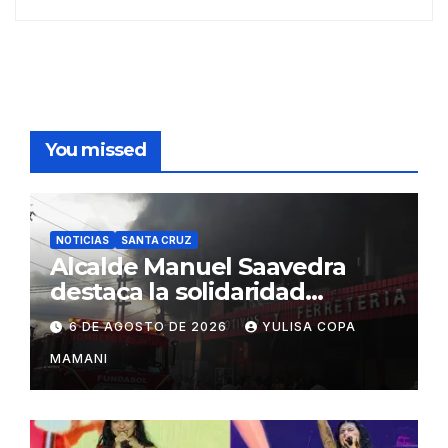
You missed
NOTICIAS
SANTA CRUZ
Alcalde Manuel Saavedra
destaca la solidaridad
durante la emergencia en
6 DE AGOSTO DE 2026
YULISA COPA
Barrio Lindo
MAMANI