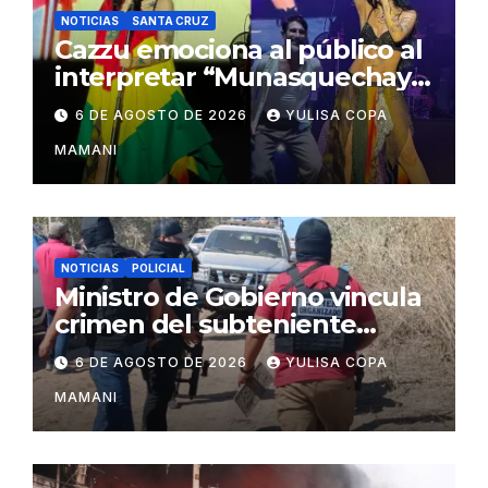
NOTICIAS
SANTA CRUZ
Cazzu emociona al público al
interpretar “Munasquechay”
en su concierto en Santa
6 DE AGOSTO DE 2026
YULISA COPA
Cruz
MAMANI
NOTICIAS
POLICIAL
Ministro de Gobierno vincula
crimen del subteniente
Salazar con la red de
6 DE AGOSTO DE 2026
YULISA COPA
Sebastián Marset
MAMANI