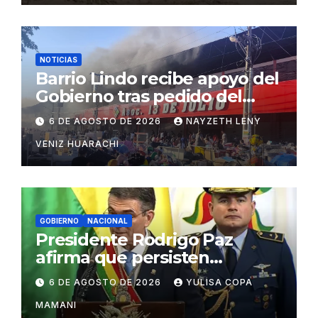
NOTICIAS
Barrio Lindo recibe apoyo del
Gobierno tras pedido del
vicepresidente Lara
6 DE AGOSTO DE 2026
NAYZETH LENY
VENIZ HUARACHI
GOBIERNO
NACIONAL
Presidente Rodrigo Paz
afirma que persisten
amenazas contra la
6 DE AGOSTO DE 2026
YULISA COPA
estabilidad del país
MAMANI