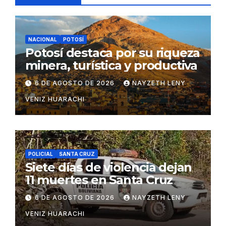
NACIONAL
POTOSÍ
Potosí destaca por su riqueza
minera, turística y productiva
6 DE AGOSTO DE 2026
NAYZETH LENY
VENIZ HUARACHI
POLICIAL
SANTA CRUZ
Siete días de violencia dejan
11 muertes en Santa Cruz
6 DE AGOSTO DE 2026
NAYZETH LENY
VENIZ HUARACHI