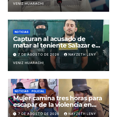
VENIZ HUARACHI
NOTICIAS
Capturan al acusado de
matar al teniente Salazar en
San Matías
7 DE AGOSTO DE 2026
NAYZETH LENY
VENIZ HUARACHI
NOTICIAS
POLICIAL
Mujer camina tres horas para
escapar de la violencia en
Potosí
7 DE AGOSTO DE 2026
NAYZETH LENY