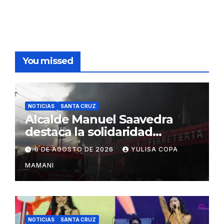
You missed
NOTICIAS
SANTA CRUZ
Alcalde Manuel Saavedra
destaca la solidaridad
durante la emergencia en
6 DE AGOSTO DE 2026
YULISA COPA
Barrio Lindo
MAMANI
NOTICIAS
SANTA CRUZ