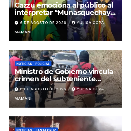
Cazzu emociona al público al
interpretar “Munasquechay”
en su concierto en Santa
6 DE AGOSTO DE 2026
YULISA COPA
Cruz
MAMANI
NOTICIAS
POLICIAL
Ministro de Gobierno vincula
crimen del subteniente
Salazar con la red de
6 DE AGOSTO DE 2026
YULISA COPA
Sebastián Marset
MAMANI
NOTICIAS
SANTA CRUZ