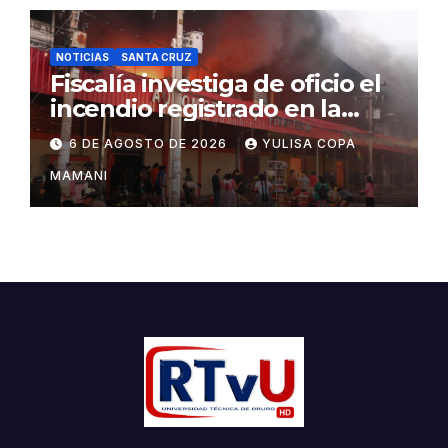
NOTICIAS
SANTA CRUZ
Fiscalía investiga de oficio el
incendio registrado en la
feria Barrio Lindo
6 DE AGOSTO DE 2026
YULISA COPA
MAMANI