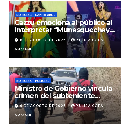
NOTICIAS
SANTA CRUZ
Cazzu emociona al público al
interpretar “Munasquechay”
en su concierto en Santa
6 DE AGOSTO DE 2026
YULISA COPA
Cruz
MAMANI
NOTICIAS
POLICIAL
Ministro de Gobierno vincula
crimen del subteniente
Salazar con la red de
6 DE AGOSTO DE 2026
YULISA COPA
Sebastián Marset
MAMANI