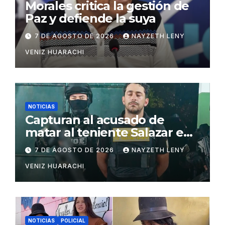
Morales critica la gestión de
Paz y defiende la suya
7 DE AGOSTO DE 2026
NAYZETH LENY
VENIZ HUARACHI
NOTICIAS
Capturan al acusado de
matar al teniente Salazar en
San Matías
7 DE AGOSTO DE 2026
NAYZETH LENY
VENIZ HUARACHI
NOTICIAS
POLICIAL