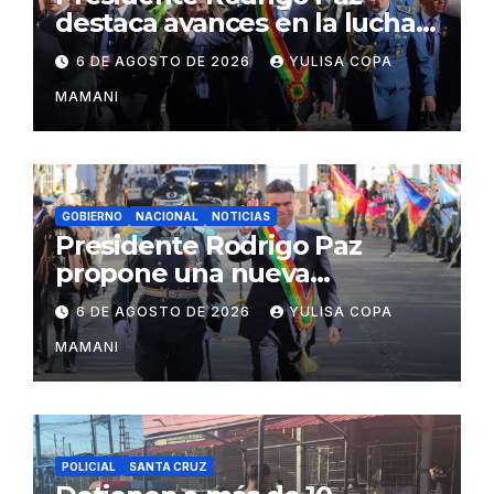
destaca avances en la lucha
contra el narcotráfico
6 DE AGOSTO DE 2026
YULISA COPA
MAMANI
GOBIERNO
NACIONAL
NOTICIAS
Presidente Rodrigo Paz
propone una nueva
gobernabilidad basada en
6 DE AGOSTO DE 2026
YULISA COPA
acuerdos institucionales
MAMANI
POLICIAL
SANTA CRUZ