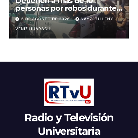
Detienen a más de 10
personas por robos durante
incendio en Barrio Lindo
6 DE AGOSTO DE 2026
NAYZETH LENY
VENIZ HUARACHI
Radio y Televisión
Universitaria