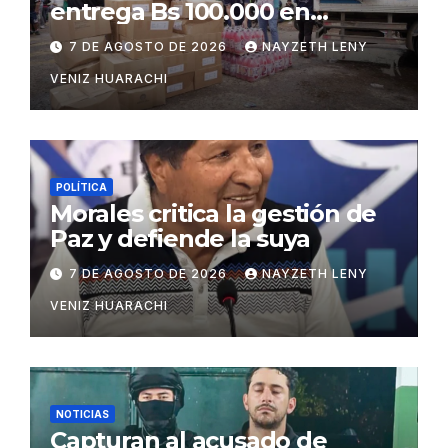
entrega Bs 100.000 en
insumos para afectados
7 DE AGOSTO DE 2026
NAYZETH LENY
VENIZ HUARACHI
POLÍTICA
Morales critica la gestión de
Paz y defiende la suya
7 DE AGOSTO DE 2026
NAYZETH LENY
VENIZ HUARACHI
NOTICIAS
Capturan al acusado de