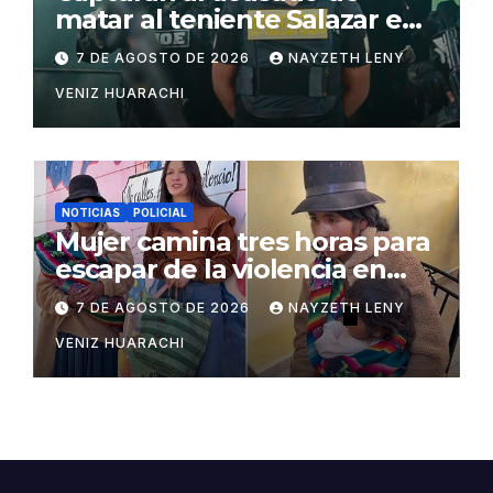
matar al teniente Salazar en
San Matías
7 DE AGOSTO DE 2026
NAYZETH LENY
VENIZ HUARACHI
NOTICIAS
POLICIAL
Mujer camina tres horas para
escapar de la violencia en
Potosí
7 DE AGOSTO DE 2026
NAYZETH LENY
VENIZ HUARACHI