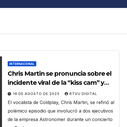
INTERNACIONAL
Chris Martin se pronuncia sobre el
incidente viral de la “kiss cam” y
confirma que seguirá en los
19 DE AGOSTO DE 2025
RTVU DIGITAL
conciertos
El vocalista de Coldplay, Chris Martin, se refirió al
polémico episodio que involucró a dos ejecutivos
de la empresa Astronomer durante un concierto