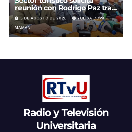
Sector turístico solicita
reunión con Rodrigo Paz tras
cambios en la administración
5 DE AGOSTO DE 2026
YULISA COPA
del turismo
MAMANI
Radio y Televisión
Universitaria