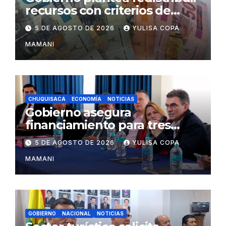
recursos con criterios de
eficiencia y esfuerzo fiscal
5 DE AGOSTO DE 2026
YULISA COPA
MAMANI
CHUQUISACA
ECONOMÍA
NOTICIAS
Gobierno asegura
financiamiento para tres
proyectos estratégicos de
5 DE AGOSTO DE 2026
YULISA COPA
Chuquisaca
MAMANI
GOBIERNO
NACIONAL
NOTICIAS