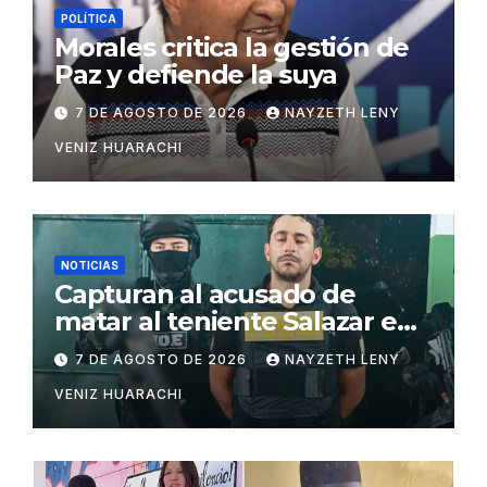
POLÍTICA
Morales critica la gestión de
Paz y defiende la suya
7 DE AGOSTO DE 2026
NAYZETH LENY
VENIZ HUARACHI
NOTICIAS
Capturan al acusado de
matar al teniente Salazar en
San Matías
7 DE AGOSTO DE 2026
NAYZETH LENY
VENIZ HUARACHI