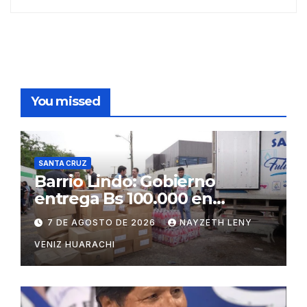
You missed
SANTA CRUZ
Barrio Lindo: Gobierno
entrega Bs 100.000 en
insumos para afectados
7 DE AGOSTO DE 2026
NAYZETH LENY
VENIZ HUARACHI