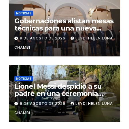
NOTICIAS
Gobernaciones alistan mesas
técnicas para una nueva
distribución tributaria
9 DE AGOSTO DE 2026
LEYDI HELEN LUNA
CHAMBI
NOTICIAS
Lionel Messi despidió a su
padre en una ceremonia
íntima en Rosario
9 DE AGOSTO DE 2026
LEYDI HELEN LUNA
CHAMBI