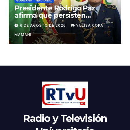
GOBIERNO
NACIONAL
Presidente Rodrigo Paz
afirma que persisten
amenazas contra la
6 DE AGOSTO DE 2026
YULISA COPA
estabilidad del país
MAMANI
Radio y Televisión