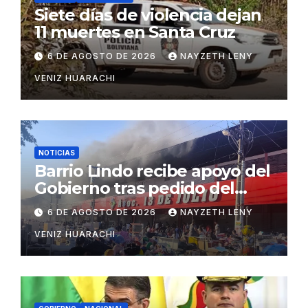
Siete días de violencia dejan
11 muertes en Santa Cruz
6 DE AGOSTO DE 2026
NAYZETH LENY
VENIZ HUARACHI
NOTICIAS
Barrio Lindo recibe apoyo del
Gobierno tras pedido del
vicepresidente Lara
6 DE AGOSTO DE 2026
NAYZETH LENY
VENIZ HUARACHI