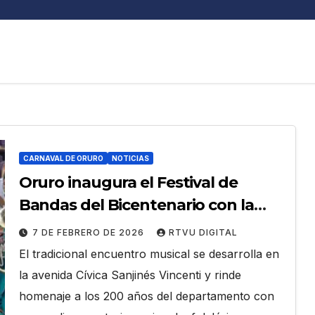
CARNAVAL DE ORURO
NOTICIAS
Oruro inaugura el Festival de
Bandas del Bicentenario con la
participación de 6.000 músicos
7 DE FEBRERO DE 2026
RTVU DIGITAL
El tradicional encuentro musical se desarrolla en
la avenida Cívica Sanjinés Vincenti y rinde
homenaje a los 200 años del departamento con