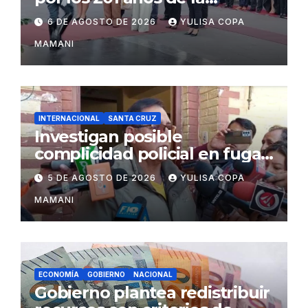
independencia de Bolivia
6 DE AGOSTO DE 2026
YULISA COPA
MAMANI
INTERNACIONAL
SANTA CRUZ
Investigan posible
complicidad policial en fuga
de dos reos brasileños de
5 DE AGOSTO DE 2026
YULISA COPA
Palmasola
MAMANI
ECONOMÍA
GOBIERNO
NACIONAL
Gobierno plantea redistribuir