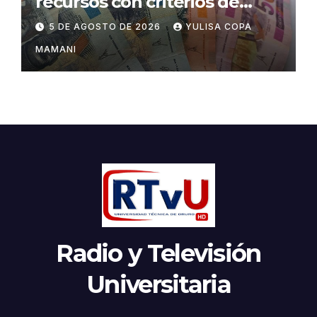
recursos con criterios de
eficiencia y esfuerzo fiscal
5 DE AGOSTO DE 2026
YULISA COPA
MAMANI
Radio y Televisión
Universitaria