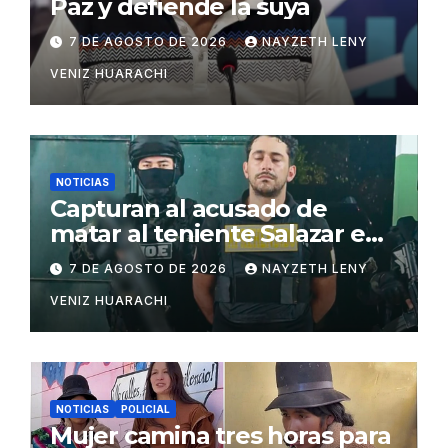
Paz y defiende la suya
7 DE AGOSTO DE 2026
NAYZETH LENY
VENIZ HUARACHI
NOTICIAS
Capturan al acusado de
matar al teniente Salazar en
San Matías
7 DE AGOSTO DE 2026
NAYZETH LENY
VENIZ HUARACHI
NOTICIAS
POLICIAL
Mujer camina tres horas para