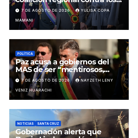
cárteles del narcotráfico
7 DE AGOSTO DE 2026
YULISA COPA
MAMANI
POLÍTICA
Paz acusa a gobiernos del
MAS de ser “mentirosos,
ladrones y flojos”
7 DE AGOSTO DE 2026
NAYZETH LENY
VENIZ HUARACHI
NOTICIAS
SANTA CRUZ
Gobernación alerta que