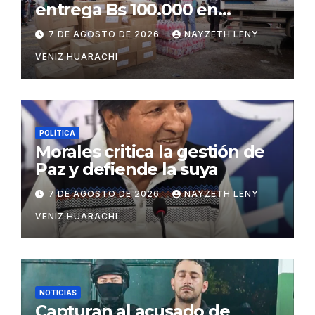
entrega Bs 100.000 en
insumos para afectados
7 DE AGOSTO DE 2026
NAYZETH LENY
VENIZ HUARACHI
POLÍTICA
Morales critica la gestión de
Paz y defiende la suya
7 DE AGOSTO DE 2026
NAYZETH LENY
VENIZ HUARACHI
NOTICIAS
Capturan al acusado de