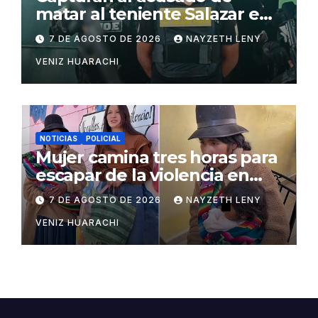
matar al teniente Salazar en
San Matías
7 DE AGOSTO DE 2026
NAYZETH LENY
VENIZ HUARACHI
NOTICIAS
POLICIAL
Mujer camina tres horas para
escapar de la violencia en
Potosí
7 DE AGOSTO DE 2026
NAYZETH LENY
VENIZ HUARACHI