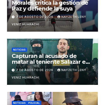
Morales critica la gestión de
Paz y defiende la suya
7 DE AGOSTO DE 2026
NAYZETH LENY
VENIZ HUARACHI
NOTICIAS
Capturan al acusado de
matar al teniente Salazar en
San Matías
7 DE AGOSTO DE 2026
NAYZETH LENY
VENIZ HUARACHI
NOTICIAS
POLICIAL