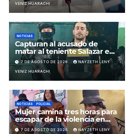
VENIZ HUARACHI
NOTICIAS
Capturan al acusado de
matar al teniente Salazar en
San Matías
7 DE AGOSTO DE 2026
NAYZETH LENY
VENIZ HUARACHI
NOTICIAS
POLICIAL
Mujer camina tres horas para
escapar de la violencia en
Potosí
7 DE AGOSTO DE 2026
NAYZETH LENY