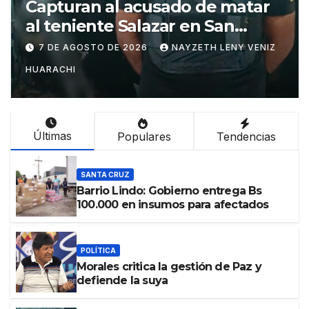
turan al acusado de matar
Mujer
teniente Salazar en San
escap
tías
Potos
DE AGOSTO DE 2026
NAYZETH LENY VENIZ
7 DE 
ACHI
HUARACH
Últimas
Populares
Tendencias
SANTA CRUZ
Barrio Lindo: Gobierno entrega Bs
100.000 en insumos para afectados
POLÍTICA
Morales critica la gestión de Paz y
defiende la suya